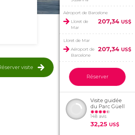
i
Aéroport de Barcelone
207,34
Lloret de
US$
Mar
Lloret de Mar
207,34
Aéroport de
US$
Barcelone
Réserver visite
Réserver
Visite guidée
du Parc Güell
148 avis
32,25
US$