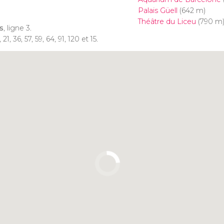
Palais Güell
(642 m)
Théâtre du Liceu
(790 m
s
, ligne 3.
21, 36, 57, 59, 64, 91, 120 et 15.
Cliquez ici pour utiliser la
carte