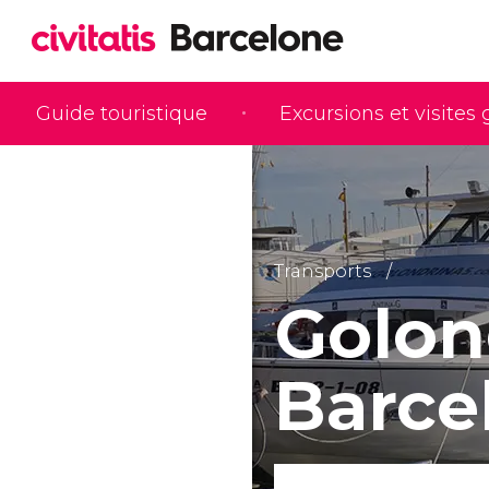
Guide touristique
Excursions et visites
Transports
Golon
Barce