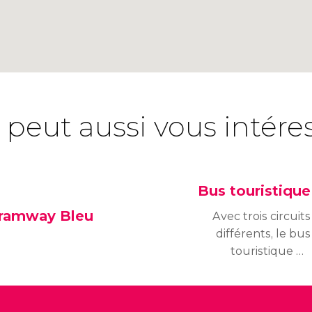
 peut aussi vous intére
Bus touristique
ramway Bleu
Avec trois circuits
différents, le bus
touristique de
Barcelone est l’une des
manières les plus
pratiques pour parcourir