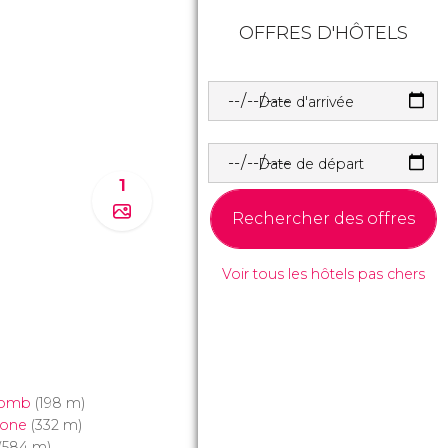
OFFRES D'HÔTELS
Date d'arrivée
Date de départ
1
Rechercher des offres
Voir tous les hôtels pas chers
lomb
(198 m)
lone
(332 m)
(584 m)