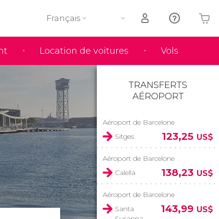
Français
nt
Location de voitures
Vols
Votre panier est vide
TRANSFERTS
AÉROPORT
Aéroport de Barcelone
123,25
Sitges
US$
Aéroport de Barcelone
138,23
Calella
US$
Aéroport de Barcelone
143,99
Santa
US$
Susanna