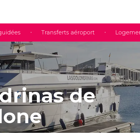
 guidées
Transferts aéroport
Logeme
drinas de
lone