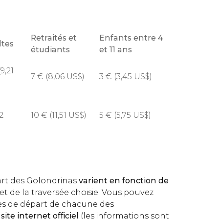
Retraités et
Enfants entre 4
ltes
étudiants
et 11 ans
9,21
7
€
(8,06
US$
)
3
€
(3,45
US$
)
)
2
10
€
(11,51
US$
)
5
€
(5,75
US$
)
)
art des Golondrinas
varient en fonction de
et de la traversée choisie. Vous pouvez
res de départ de chacune des
e
site internet officiel
(les informations sont