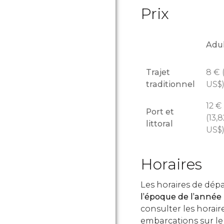
Prix
Adu
Trajet
8
€
(
traditionnel
US$
12
€
Port et
(13,8
littoral
US$
Horaires
Les horaires de dép
l’époque de l’année
consulter les horai
embarcations sur l