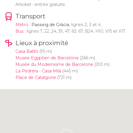
Articket : entrée gratuite.
Transport
Métro
:
Passeig de Gràcia
, lignes 2, 3 et 4.
Bus
: lignes 7, 22, 24, 39, 47, 63, 67, B24, H10, V15 et V17.
Lieux à proximité
Casa Batlló
(95 m)
Musée Egyptien de Barcelone
(266 m)
Musée du Modernisme de Barcelone
(293 m)
La Pedrera - Casa Milà
(445 m)
Place de Catalgone
(721 m)
Cliquez ici pour utiliser la carte