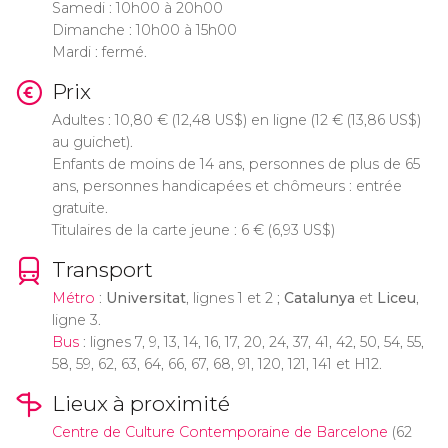
Samedi : 10h00 à 20h00
Dimanche : 10h00 à 15h00
Mardi : fermé.
Prix
Adultes : 10,80
€
(12,48
US$
) en ligne (12
€
(13,86
US$
)
au guichet).
Enfants de moins de 14 ans, personnes de plus de 65
ans, personnes handicapées et chômeurs : entrée
gratuite.
Titulaires de la carte jeune : 6
€
(6,93
US$
)
Transport
Métro
:
Universitat
, lignes 1 et 2 ;
Catalunya
et
Liceu
,
ligne 3.
Bus
: lignes 7, 9, 13, 14, 16, 17, 20, 24, 37, 41, 42, 50, 54, 55,
58, 59, 62, 63, 64, 66, 67, 68, 91, 120, 121, 141 et H12.
Lieux à proximité
Centre de Culture Contemporaine de Barcelone
(62