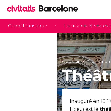
Guide touristique
Excursions et visites
Que voir
Monuments 
Théât
Inauguré en 1847,
Liceu) est le
théâ