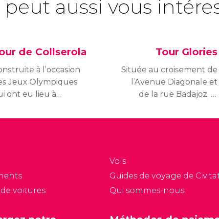
 peut aussi vous intére
our de Collserola
Tour Glories
nstruite à l’occasion
Située au croisement de
es Jeux Olympiques
l’Avenue Diagonale et
i ont eu lieu à
de la rue Badajoz, la
rcelone en 1992, la
Tour Glòries (autrefois
ur de Collserola est
Tour Agbar) est l’un des
ne immense tour de
gratte-ciels les plus
élécommunications de
importants et les plus
8 mètres de haut. Il
emblématiques de
Vols
agit de l’édifice et du
Barcelone.
ments
Guides de voyage de Civitat
elvédère le plus élevé
 de voitures
Qui sommes-nous
 la ville.