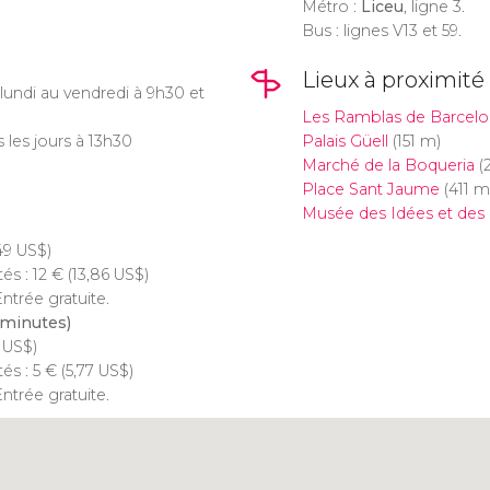
Métro :
Liceu
, ligne 3.
Bus : lignes V13 et 59.
Lieux à proximité
 lundi au vendredi à 9h30 et
Les Ramblas de Barcel
s les jours à 13h30
Palais Güell
(151 m)
Marché de la Boqueria
(
Place Sant Jaume
(411 m
Musée des Idées et des 
49
US$
)
tés : 12
€
(13,86
US$
)
ntrée gratuite.
 minutes)
3
US$
)
tés : 5
€
(5,77
US$
)
ntrée gratuite.
Cliquez ici pour utiliser la
carte