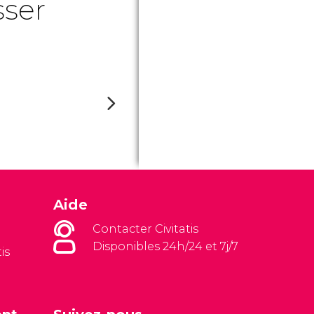
sser
Aide
Contacter Civitatis
Disponibles 24h/24 et 7j/7
is