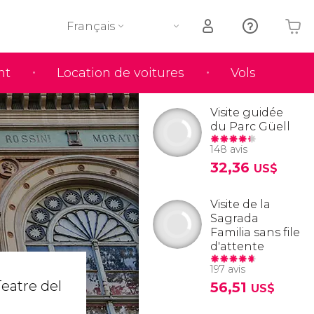
Français
nt
Location de voitures
Vols
Votre panier est vide
Visite guidée
du Parc Güell
148 avis
32,36
US$
Visite de la
Sagrada
Familia sans file
d'attente
197 avis
Teatre del
56,51
US$