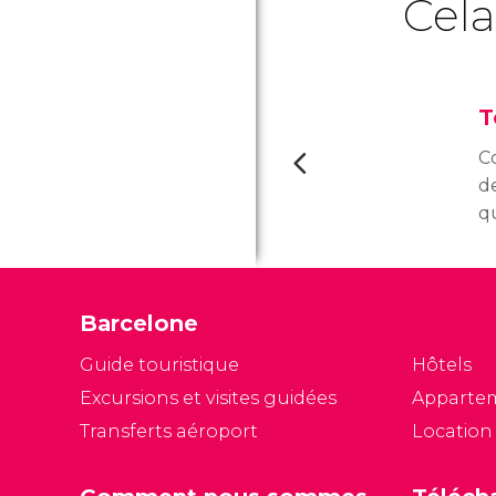
Cela
T
Co
d
qu
Ba
To
u
Barcelone
t
28
Guide touristique
Hôtels
s’
Excursions et visites guidées
Apparte
b
Transferts aéroport
Location
de